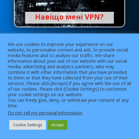
Навіщо мені VPN?
Надійне та безпечне підключення до
We use cookies to improve your experience on our
Інтернету необхідне у світі, де мільярди
website, to personalise content and ads, to provide social
людей працюють, грають, навчаються та
media features and to analyse our traffic. We share
information about your use of our website with our social
спілкуються онлайн.
media, advertising and analytics partners, who may
combine it with other information that you have provided
to them or that they have collected from your use of their
Однак, хоча надійне з’єднання може
services. Please click [Accept] if you agree with the use of all
вважатися обов’язком вашого інтернет-
of our cookies. Please click [Cookie Settings] to customize
4
your cookie settings on our website.
провайдера, ваша онлайн-безпека є більш
You can freely give, deny, or withdraw your consent at any
time.
особистою.
Do not sell my personal information
.
Cookie Settings
Accept